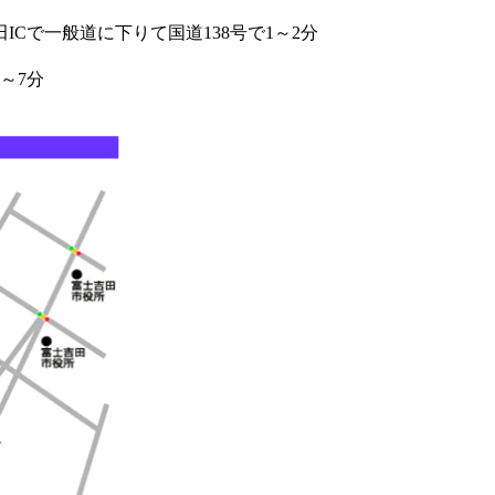
Cで一般道に下りて国道138号で1～2分
～7分